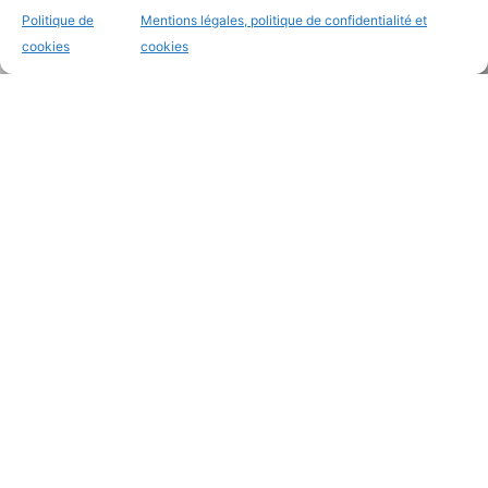
Politique de
Mentions légales, politique de confidentialité et
cookies
cookies
Coordonnées
14 Rue Paul Déroulède - 06000
Nice - France
+33 (0)4 97 03 29 99
contact@docteur-charles-
ghenassia.fr
Suivez-nous