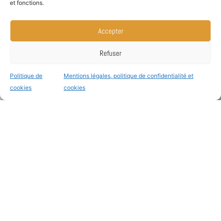
et fonctions.
Accepter
Article précédent
Article suivant
Refuser
Nice, New Vision 2014
Paris, Société Française d’Ophtalmologie (SFO)
Politique de
Mentions légales, politique de confidentialité et
cookies
cookies
Coordonnées
14 Rue Paul Déroulède - 06000
Nice - France
+33 (0)4 97 03 29 99
contact@docteur-charles-
ghenassia.fr