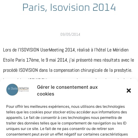
Paris, Isovision 2014
09/05/2014
Lors de l’ISOVISION UserMeeting 2014, réalisé à l’hôtel Le Méridien
Etoile Paris 17ème, le 9 mai 2014, j’ai présenté mes résultats avec le
procédé ISOVISION dans la compensation chirurgicale de la presbytie.
La procédure ISOVISION permet aux patients atteints de presbytie, de
Gérer le consentement aux
retourver une vision nette quelque soit la distance.
cookies
Pour offrir les meilleures expériences, nous utilisons des technologies
Partager cet article
telles que les cookies pour stocker et/ou accéder aux informations des
appareils. Le fait de consentir à ces technologies nous permettra de
traiter des données telles que le comportement de navigation ou les ID
uniques sur ce site. Le fait de ne pas consentir ou de retirer son
consentement peut avoir un effet négatif sur certaines caractéristiques