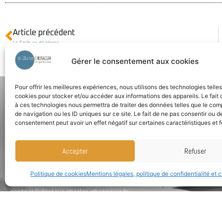
Article précédent
Le Smile se développe
Gérer le consentement aux cookies
Pour offrir les meilleures expériences, nous utilisons des technologies telle
cookies pour stocker et/ou accéder aux informations des appareils. Le fait 
à ces technologies nous permettra de traiter des données telles que le co
de navigation ou les ID uniques sur ce site. Le fait de ne pas consentir ou de
consentement peut avoir un effet négatif sur certaines caractéristiques et f
Coordonnées
Accepter
Refuser
14 Rue Paul Déroulède - 06000 Nice - France
Politique de cookies
Mentions légales, politique de confidentialité et 
+33 (0)4 97 03 29 99
contact@docteur-charles-ghenassia.fr