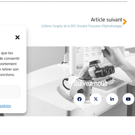
Article suivant
123ème Congrès de la SFO (Société Française d’Ophtalmologie)
s que les
de consentir
mportement
 retirer son
onctions.
Suivez-nous
cookies